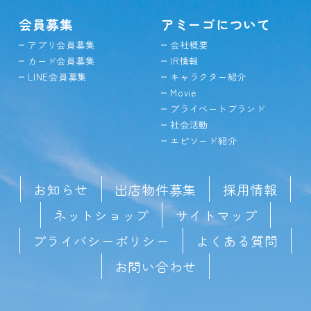
会員募集
アミーゴについて
アプリ会員募集
会社概要
カード会員募集
IR情報
LINE会員募集
キャラクター紹介
Movie
プライベートブランド
社会活動
エピソード紹介
お知らせ
出店物件募集
採用情報
ネットショップ
サイトマップ
プライバシーポリシー
よくある質問
お問い合わせ