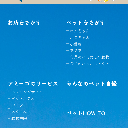
お店をさがす
ペットをさがす
わんちゃん
ねこちゃん
小動物
アクア
今月のいちおし小動物
今月のいちおしアクア
アミーゴのサービス
みんなのペット自慢
トリミングサロン
ペットホテル
ドッグ
スクール
ペットHOW TO
動物病院