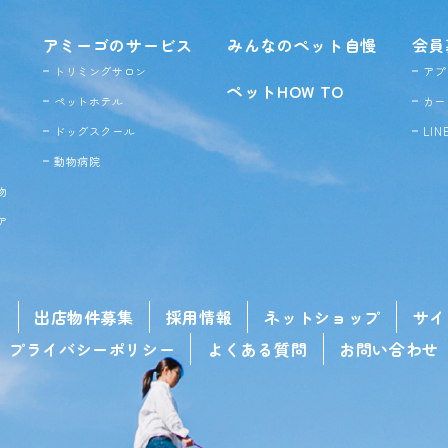
アミーゴのサービス
みんなのペット自慢
会員
トリミングサロン
アプ
ペットHOW TO
ペットホテル
カー
ドッグ
スクール
LI
動物病院
物
ア
せ
出店物件募集
採用情報
ネットショップ
サイ
プライバシーポリシー
よくある質問
お問い合わせ