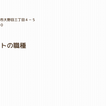
形市大野目三丁目４－５
００
３
イトの職種