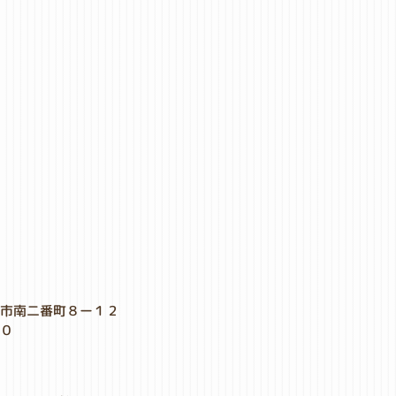
形市南二番町８ー１２
００
８