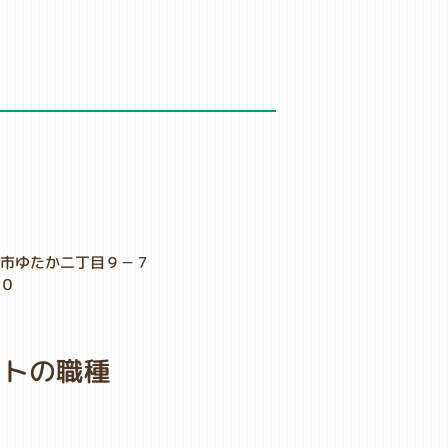
田市ゆたか二丁目９－７
００
４
イトの職種