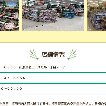
店舗情報
８－０００６ 山形県酒田市ゆたか二丁目９－７
４－４３－６３６４
００～２０：００
を秋田・酒田市内方面へ降りて直進。酒田警察署の交差点を左折し、陸橋の