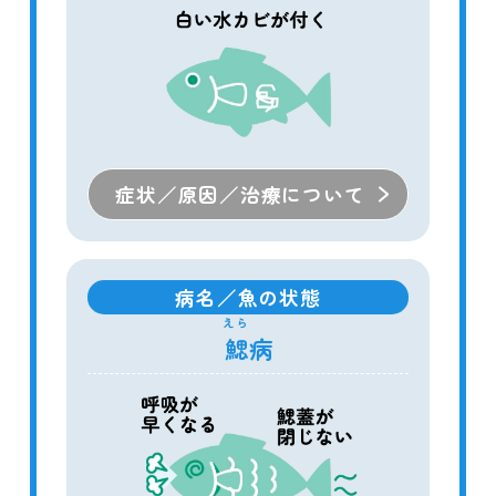
症状／原因／治療について
病名／魚の状態
えら
鰓
病