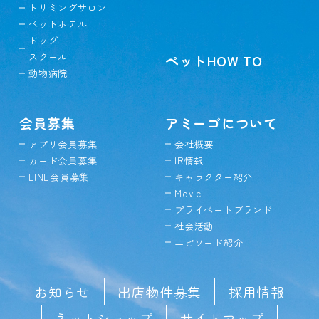
トリミングサロン
ペットホテル
ドッグ
スクール
ペットHOW TO
動物病院
会員募集
アミーゴについて
アプリ会員募集
会社概要
カード会員募集
IR情報
LINE会員募集
キャラクター紹介
Movie
プライベートブランド
社会活動
エピソード紹介
お知らせ
出店物件募集
採用情報
ネットショップ
サイトマップ