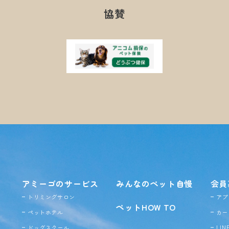
協賛
アミーゴのサービス
みんなのペット自慢
会員
トリミングサロン
アプ
ペットHOW TO
ペットホテル
カー
ドッグ
スクール
LI