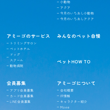
小動物
アクア
今月のいちおし小動物
今月のいちおしアクア
アミーゴのサービス
みんなのペット自慢
トリミングサロン
ペットホテル
ドッグ
スクール
ペットHOW TO
動物病院
会員募集
アミーゴについて
アプリ会員募集
会社概要
カード会員募集
IR情報
LINE会員募集
キャラクター紹介
Movie