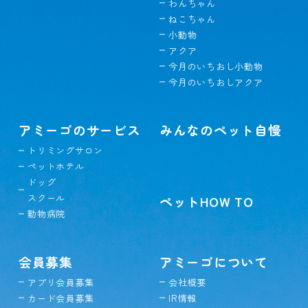
わんちゃん
ねこちゃん
小動物
アクア
今月のいちおし小動物
今月のいちおしアクア
アミーゴのサービス
みんなのペット自慢
トリミングサロン
ペットホテル
ドッグ
スクール
ペットHOW TO
動物病院
会員募集
アミーゴについて
アプリ会員募集
会社概要
カード会員募集
IR情報