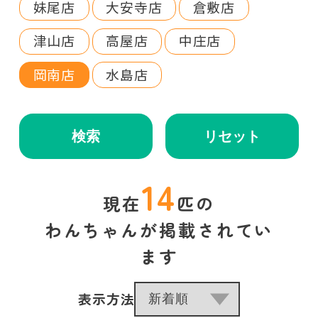
妹尾店
大安寺店
倉敷店
津山店
高屋店
中庄店
岡南店
水島店
検索
リセット
14
現在
匹の
わんちゃんが掲載されてい
ます
表示方法