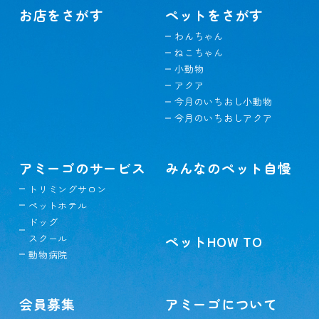
お店をさがす
ペットをさがす
わんちゃん
ねこちゃん
小動物
アクア
今月のいちおし小動物
今月のいちおしアクア
アミーゴのサービス
みんなのペット自慢
トリミングサロン
ペットホテル
ドッグ
スクール
ペットHOW TO
動物病院
会員募集
アミーゴについて