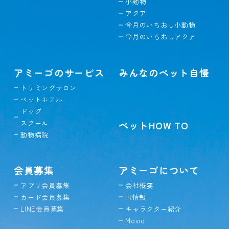
小動物
アクア
今月のいちおし小動物
今月のいちおしアクア
アミーゴのサービス
みんなのペット自慢
トリミングサロン
ペットホテル
ドッグ
スクール
ペットHOW TO
動物病院
会員募集
アミーゴについて
アプリ会員募集
会社概要
カード会員募集
IR情報
LINE会員募集
キャラクター紹介
Movie