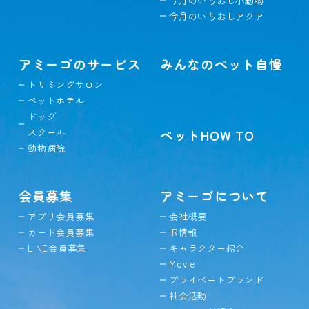
今月のいちおし小動物
今月のいちおしアクア
アミーゴのサービス
みんなのペット自慢
トリミングサロン
ペットホテル
ドッグ
スクール
ペットHOW TO
動物病院
会員募集
アミーゴについて
アプリ会員募集
会社概要
カード会員募集
IR情報
LINE会員募集
キャラクター紹介
Movie
プライベートブランド
社会活動