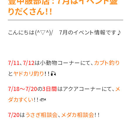
豊中服部店 : 7月はイベント盛
りだくさん！！
こんにちは(^▽^)/ 7月のイベント情報です♪
7/11
、
7/12
は小動物コーナーにて、
カブト釣り
と
ヤドカリ釣り
！！🎣
7/18～7/20
の
3日間
はアクアコーナーにて、
メ
ダカすくい
！！🐟
7/20
は
うさぎ
相談会
、
メダカ相談会
！！