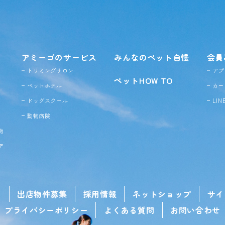
アミーゴのサービス
みんなのペット自慢
会員
トリミングサロン
アプ
ペットHOW TO
ペットホテル
カー
ドッグ
スクール
LI
動物病院
物
ア
せ
出店物件募集
採用情報
ネットショップ
サイ
プライバシーポリシー
よくある質問
お問い合わせ