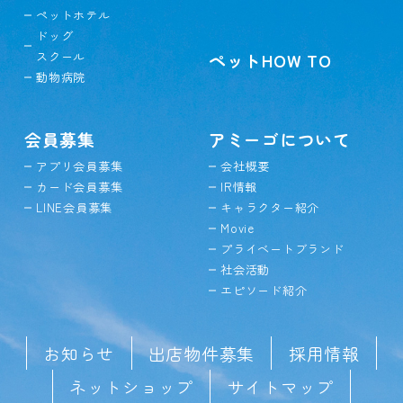
ペットホテル
ドッグ
スクール
ペットHOW TO
動物病院
会員募集
アミーゴについて
アプリ会員募集
会社概要
カード会員募集
IR情報
LINE会員募集
キャラクター紹介
Movie
プライベートブランド
社会活動
エピソード紹介
お知らせ
出店物件募集
採用情報
ネットショップ
サイトマップ