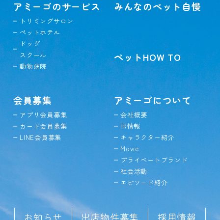
アミーゴのサービス
みんなのペット自慢
トリミングサロン
ペットホテル
ドッグ
スクール
ペットHOW TO
動物病院
会員募集
アミーゴについて
アプリ会員募集
会社概要
カード会員募集
IR情報
LINE会員募集
キャラクター紹介
Movie
プライベートブランド
社会活動
エピソード紹介
お知らせ
出店物件募集
採用情報