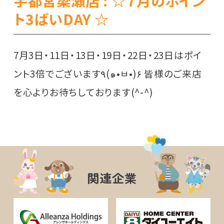
宇都宮簗瀬店 : ☆７月のポイン
ト3ばいDAY ☆
7月3日・11日・13日・19日・22日・23日はポイ
ント3倍でございます٩(๑•ㅂ•)۶ 皆様のご来店
を心よりお待ちしております(^-^)
関連企業