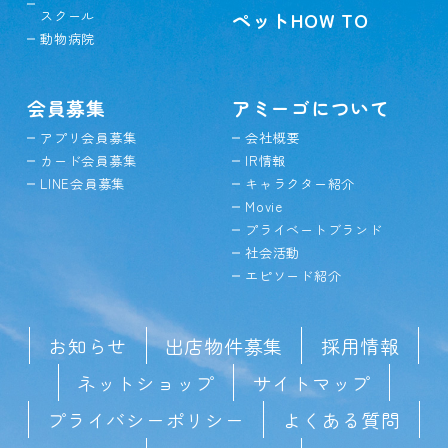
スクール
ペットHOW TO
動物病院
会員募集
アミーゴについて
アプリ会員募集
会社概要
カード会員募集
IR情報
LINE会員募集
キャラクター紹介
Movie
プライベートブランド
社会活動
エピソード紹介
お知らせ
出店物件募集
採用情報
ネットショップ
サイトマップ
プライバシーポリシー
よくある質問