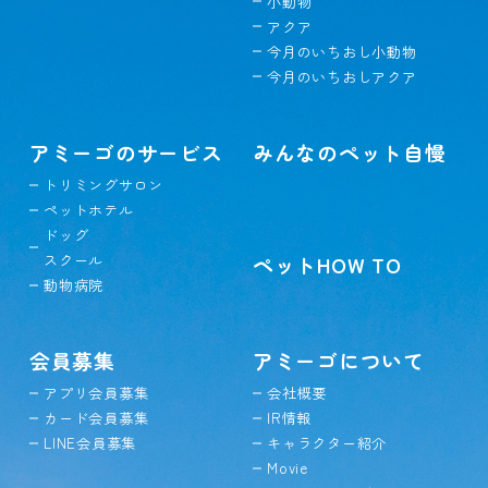
小動物
アクア
今月のいちおし小動物
今月のいちおしアクア
アミーゴのサービス
みんなのペット自慢
トリミングサロン
ペットホテル
ドッグ
スクール
ペットHOW TO
動物病院
会員募集
アミーゴについて
アプリ会員募集
会社概要
カード会員募集
IR情報
LINE会員募集
キャラクター紹介
Movie