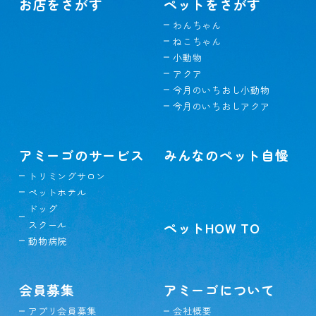
お店をさがす
ペットをさがす
わんちゃん
ねこちゃん
小動物
アクア
今月のいちおし小動物
今月のいちおしアクア
アミーゴのサービス
みんなのペット自慢
トリミングサロン
ペットホテル
ドッグ
スクール
ペットHOW TO
動物病院
会員募集
アミーゴについて
アプリ会員募集
会社概要