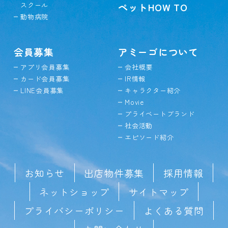
スクール
ペットHOW TO
動物病院
会員募集
アミーゴについて
アプリ会員募集
会社概要
カード会員募集
IR情報
LINE会員募集
キャラクター紹介
Movie
プライベートブランド
社会活動
エピソード紹介
お知らせ
出店物件募集
採用情報
ネットショップ
サイトマップ
プライバシーポリシー
よくある質問