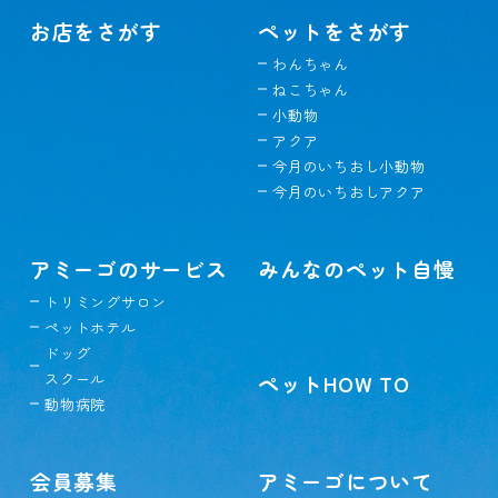
お店をさがす
ペットをさがす
わんちゃん
ねこちゃん
小動物
アクア
今月のいちおし小動物
今月のいちおしアクア
アミーゴのサービス
みんなのペット自慢
トリミングサロン
ペットホテル
ドッグ
スクール
ペットHOW TO
動物病院
会員募集
アミーゴについて