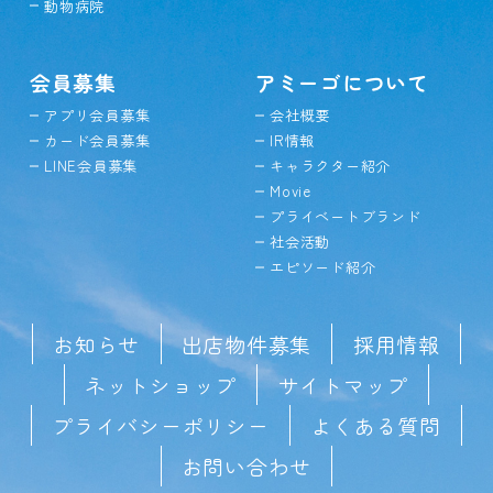
動物病院
会員募集
アミーゴについて
アプリ会員募集
会社概要
カード会員募集
IR情報
LINE会員募集
キャラクター紹介
Movie
プライベートブランド
社会活動
エピソード紹介
お知らせ
出店物件募集
採用情報
ネットショップ
サイトマップ
プライバシーポリシー
よくある質問
お問い合わせ