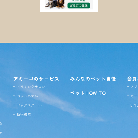
アミーゴのサービス
みんなのペット自慢
会員
トリミングサロン
アプ
ペットHOW TO
ペットホテル
カー
ドッグ
スクール
LI
動物病院
物
ア