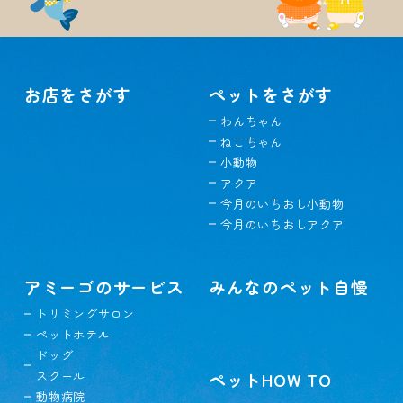
お店をさがす
ペットをさがす
わんちゃん
ねこちゃん
小動物
アクア
今月のいちおし小動物
今月のいちおしアクア
アミーゴのサービス
みんなのペット自慢
トリミングサロン
ペットホテル
ドッグ
スクール
ペットHOW TO
動物病院