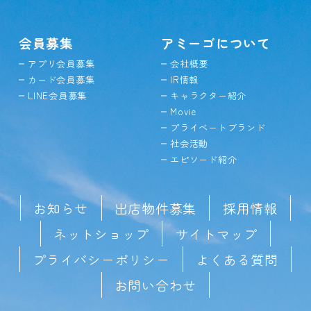
会員募集
アミーゴについて
アプリ会員募集
会社概要
カード会員募集
IR情報
LINE会員募集
キャラクター紹介
Movie
プライベートブランド
社会活動
エピソード紹介
お知らせ
出店物件募集
採用情報
ネットショップ
サイトマップ
プライバシーポリシー
よくある質問
お問い合わせ