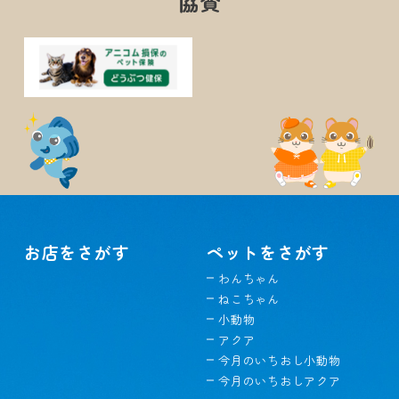
協賛
お店をさがす
ペットをさがす
わんちゃん
ねこちゃん
小動物
アクア
今月のいちおし小動物
今月のいちおしアクア