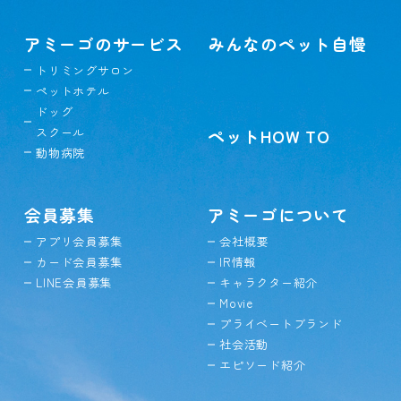
アミーゴのサービス
みんなのペット自慢
トリミングサロン
ペットホテル
ドッグ
スクール
ペットHOW TO
動物病院
会員募集
アミーゴについて
アプリ会員募集
会社概要
カード会員募集
IR情報
LINE会員募集
キャラクター紹介
Movie
プライベートブランド
社会活動
エピソード紹介