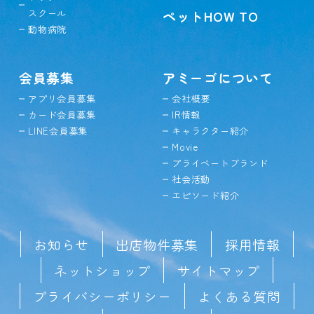
スクール
ペットHOW TO
動物病院
会員募集
アミーゴについて
アプリ会員募集
会社概要
カード会員募集
IR情報
LINE会員募集
キャラクター紹介
Movie
プライベートブランド
社会活動
エピソード紹介
お知らせ
出店物件募集
採用情報
ネットショップ
サイトマップ
プライバシーポリシー
よくある質問