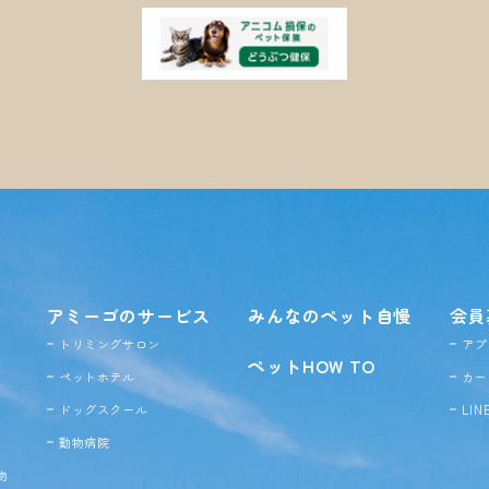
アミーゴのサービス
みんなのペット自慢
会員
トリミングサロン
アプ
ペットHOW TO
ペットホテル
カー
ドッグ
スクール
LI
動物病院
物