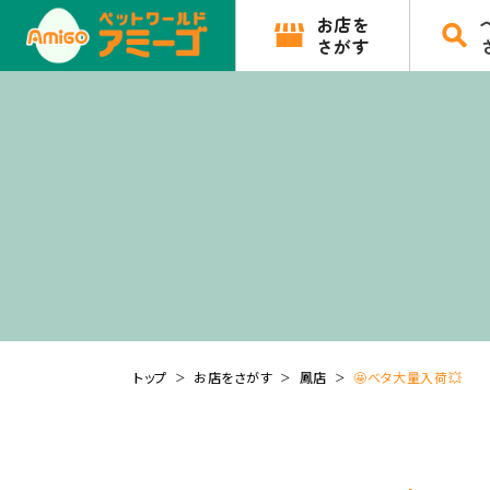
お店を
さがす
トップ
お店をさがす
鳳店
🤩ベタ大量入荷💥