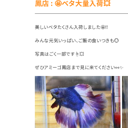
鳳店 : 🤩ベタ大量入荷💥
美しいベタたくさん入荷しました🤩‼️
みんな元気いっぱい、ご飯の食いつきも💮
写真はごく一部です☝️💥
ぜひアミーゴ鳳店まで見に来てください👀✨