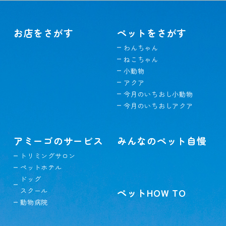
お店をさがす
ペットをさがす
わんちゃん
ねこちゃん
小動物
アクア
今月のいちおし小動物
今月のいちおしアクア
アミーゴのサービス
みんなのペット自慢
トリミングサロン
ペットホテル
ドッグ
スクール
ペットHOW TO
動物病院