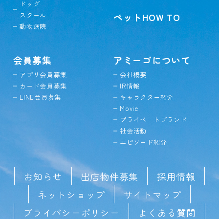
ドッグ
スクール
ペットHOW TO
動物病院
会員募集
アミーゴについて
アプリ会員募集
会社概要
カード会員募集
IR情報
LINE会員募集
キャラクター紹介
Movie
プライベートブランド
社会活動
エピソード紹介
お知らせ
出店物件募集
採用情報
ネットショップ
サイトマップ
プライバシーポリシー
よくある質問