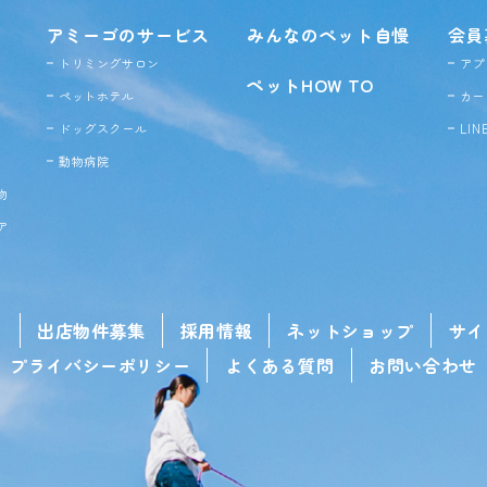
アミーゴのサービス
みんなのペット自慢
会員
トリミングサロン
アプ
ペットHOW TO
ペットホテル
カー
ドッグ
スクール
LI
動物病院
物
ア
せ
出店物件募集
採用情報
ネットショップ
サイ
プライバシーポリシー
よくある質問
お問い合わせ