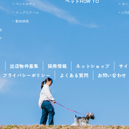
ペットHOW TO
ペットホテル
カー
ドッグ
スクール
LI
動物病院
物
ア
せ
出店物件募集
採用情報
ネットショップ
サイ
プライバシーポリシー
よくある質問
お問い合わせ