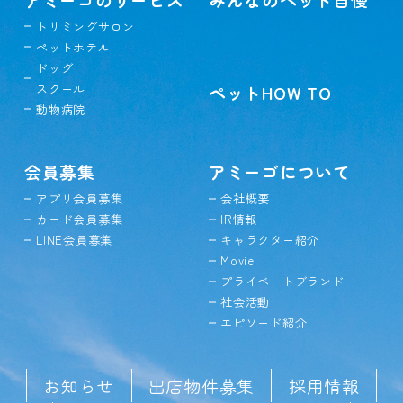
トリミングサロン
ペットホテル
ドッグ
スクール
ペットHOW TO
動物病院
会員募集
アミーゴについて
アプリ会員募集
会社概要
カード会員募集
IR情報
LINE会員募集
キャラクター紹介
Movie
プライベートブランド
社会活動
エピソード紹介
お知らせ
出店物件募集
採用情報