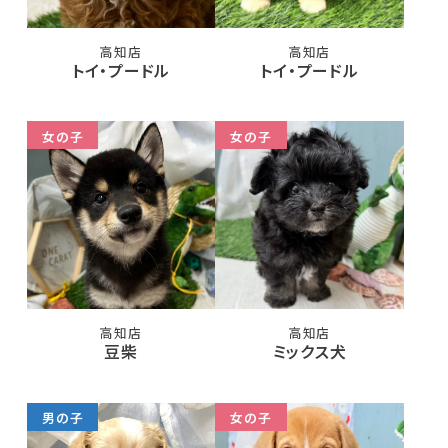
高知店
高知店
トイ・プードル
トイ・プードル
女の子
女の子
高知店
高知店
豆柴
ミックス犬
男の子
女の子