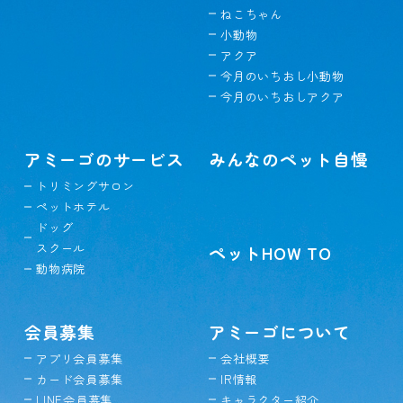
ねこちゃん
小動物
アクア
今月のいちおし小動物
今月のいちおしアクア
アミーゴのサービス
みんなのペット自慢
トリミングサロン
ペットホテル
ドッグ
スクール
ペットHOW TO
動物病院
会員募集
アミーゴについて
アプリ会員募集
会社概要
カード会員募集
IR情報
LINE会員募集
キャラクター紹介