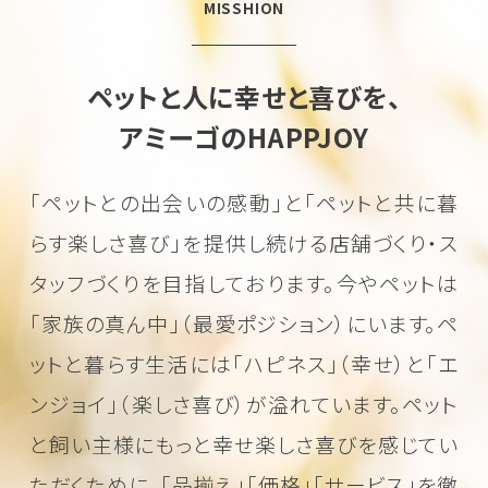
MISSHION
ペットと人に幸せと喜びを、
アミーゴのHAPPJOY
「ペットとの出会いの感動」と「ペットと共に暮
らす楽しさ喜び」を
提供し続ける店舗づくり・ス
タッフづくりを目指しております。
今やペットは
「家族の真ん中」（最愛ポジション）にいます。
ペ
ットと暮らす生活には「ハピネス」（幸せ）と「エ
ンジョイ」（楽しさ喜び）が溢れています。
ペット
と飼い主様にもっと幸せ楽しさ喜びを感じてい
ただくために、
「品揃え」「価格」「サービス」を徹