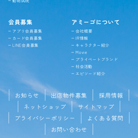
動物病院
会員募集
アミーゴについて
アプリ会員募集
会社概要
カード会員募集
IR情報
LINE会員募集
キャラクター紹介
Movie
プライベートブランド
社会活動
エピソード紹介
お知らせ
出店物件募集
採用情報
ネットショップ
サイトマップ
プライバシーポリシー
よくある質問
お問い合わせ