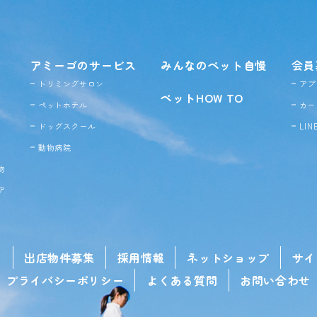
アミーゴのサービス
みんなのペット自慢
会員
トリミングサロン
アプ
ペットHOW TO
ペットホテル
カー
ドッグ
スクール
LI
動物病院
物
ア
せ
出店物件募集
採用情報
ネットショップ
サイ
プライバシーポリシー
よくある質問
お問い合わせ