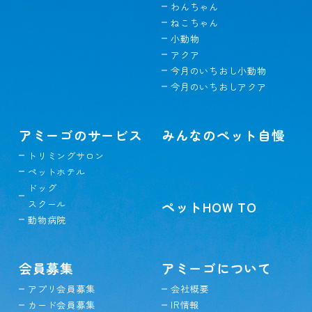
わんちゃん
ねこちゃん
小動物
アクア
今月のいちおし小動物
今月のいちおしアクア
アミーゴのサービス
みんなのペット自慢
トリミングサロン
ペットホテル
ドッグ
スクール
ペットHOW TO
動物病院
会員募集
アミーゴについて
アプリ会員募集
会社概要
カード会員募集
IR情報