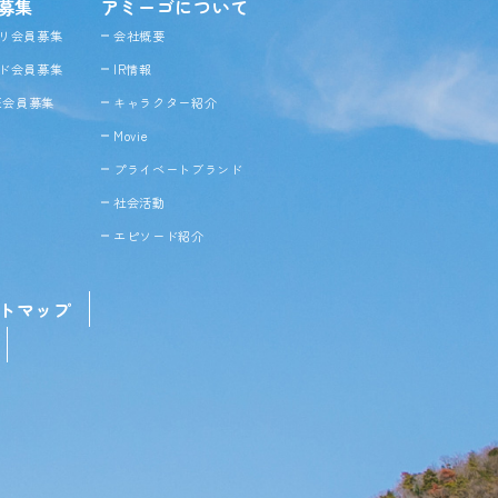
募集
アミーゴについて
リ会員募集
会社概要
ド会員募集
IR情報
NE会員募集
キャラクター紹介
Movie
プライベートブランド
社会活動
エピソード紹介
トマップ