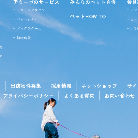
アミーゴのサービス
みんなのペット自慢
会員
トリミングサロン
アプ
ペットHOW TO
ペットホテル
カー
ドッグ
スクール
LI
動物病院
物
ア
せ
出店物件募集
採用情報
ネットショップ
サイ
プライバシーポリシー
よくある質問
お問い合わせ