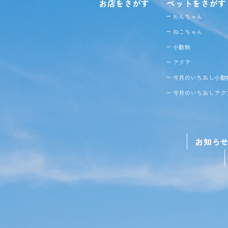
お店をさがす
ペットをさがす
わんちゃん
ねこちゃん
小動物
アクア
今月のいちおし小動
今月のいちおしアク
お知ら