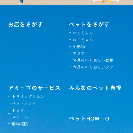
お店をさがす
ペットをさがす
わんちゃん
ねこちゃん
小動物
アクア
今月のいちおし小動物
今月のいちおしアクア
アミーゴのサービス
みんなのペット自慢
トリミングサロン
ペットホテル
ドッグ
スクール
ペットHOW TO
動物病院