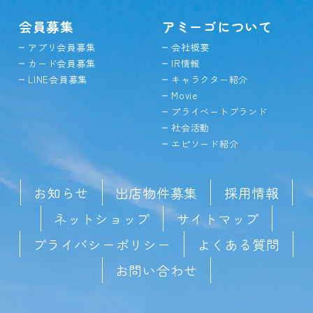
会員募集
アミーゴについて
アプリ会員募集
会社概要
カード会員募集
IR情報
LINE会員募集
キャラクター紹介
Movie
プライベートブランド
社会活動
エピソード紹介
お知らせ
出店物件募集
採用情報
ネットショップ
サイトマップ
プライバシーポリシー
よくある質問
お問い合わせ