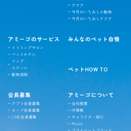
アクア
今月のいちおし小動物
今月のいちおしアクア
アミーゴのサービス
みんなのペット自慢
トリミングサロン
ペットホテル
ドッグ
スクール
ペットHOW TO
動物病院
会員募集
アミーゴについて
アプリ会員募集
会社概要
カード会員募集
IR情報
LINE会員募集
キャラクター紹介
Movie
プライベートブランド