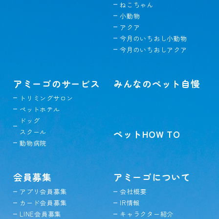
ねこちゃん
小動物
アクア
今月のいちおし小動物
今月のいちおしアクア
アミーゴのサービス
みんなのペット自慢
トリミングサロン
ペットホテル
ドッグ
スクール
ペットHOW TO
動物病院
会員募集
アミーゴについて
アプリ会員募集
会社概要
カード会員募集
IR情報
LINE会員募集
キャラクター紹介