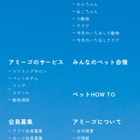
わんちゃん
ねこちゃん
小動物
アクア
今月のいちおし小動物
今月のいちおしアクア
アミーゴのサービス
みんなのペット自慢
トリミングサロン
ペットホテル
ドッグ
スクール
ペットHOW TO
動物病院
会員募集
アミーゴについて
アプリ会員募集
会社概要
カード会員募集
IR情報