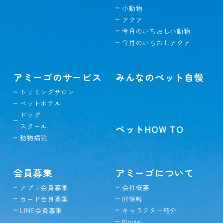
小動物
アクア
今月のいちおし小動物
今月のいちおしアクア
アミーゴのサービス
みんなのペット自慢
トリミングサロン
ペットホテル
ドッグ
スクール
ペットHOW TO
動物病院
会員募集
アミーゴについて
アプリ会員募集
会社概要
カード会員募集
IR情報
LINE会員募集
キャラクター紹介
Movie