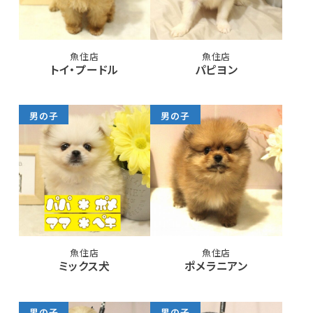
魚住店
魚住店
トイ・プードル
パピヨン
男の子
男の子
魚住店
魚住店
ミックス犬
ポメラニアン
男の子
男の子