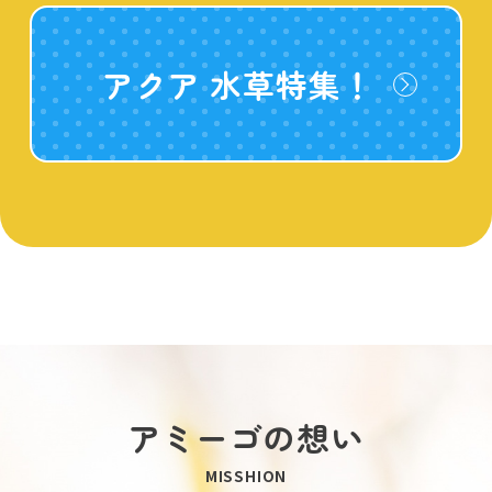
アクア 水草特集！
アミーゴの想い
MISSHION