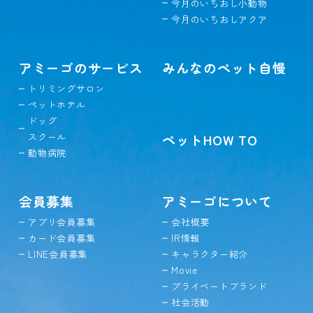
今月のいちおし小動物
今月のいちおしアクア
アミーゴのサービス
みんなのペット自慢
トリミングサロン
ペットホテル
ドッグ
スクール
ペットHOW TO
動物病院
会員募集
アミーゴについて
アプリ会員募集
会社概要
カード会員募集
IR情報
LINE会員募集
キャラクター紹介
Movie
プライベートブランド
社会活動