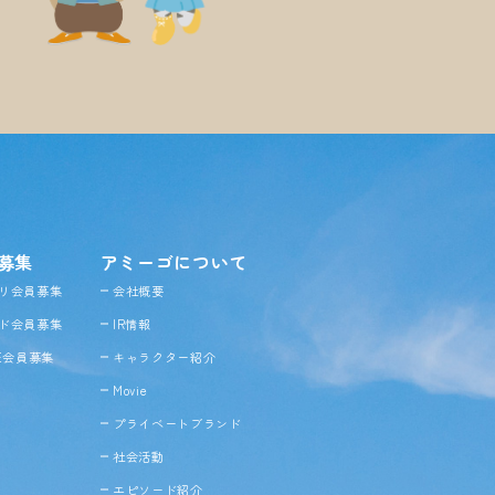
募集
アミーゴについて
リ会員募集
会社概要
ド会員募集
IR情報
NE会員募集
キャラクター紹介
Movie
プライベートブランド
社会活動
エピソード紹介