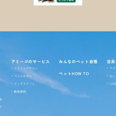
アミーゴのサービス
みんなのペット自慢
会員
トリミングサロン
アプ
ペットHOW TO
ペットホテル
カー
ドッグ
スクール
LI
動物病院
物
ア