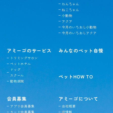
わんちゃん
ねこちゃん
小動物
アクア
今月のいちおし小動物
今月のいちおしアクア
アミーゴのサービス
みんなのペット自慢
トリミングサロン
ペットホテル
ドッグ
スクール
ペットHOW TO
動物病院
会員募集
アミーゴについて
アプリ会員募集
会社概要
カード会員募集
IR情報