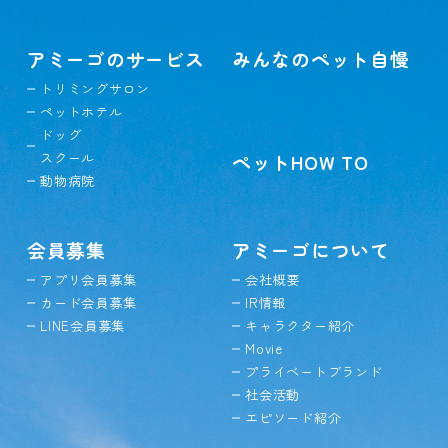
アミーゴのサービス
みんなのペット自慢
トリミングサロン
ペットホテル
ドッグ
スクール
ペットHOW TO
動物病院
会員募集
アミーゴについて
アプリ会員募集
会社概要
カード会員募集
IR情報
LINE会員募集
キャラクター紹介
Movie
プライベートブランド
社会活動
エピソード紹介