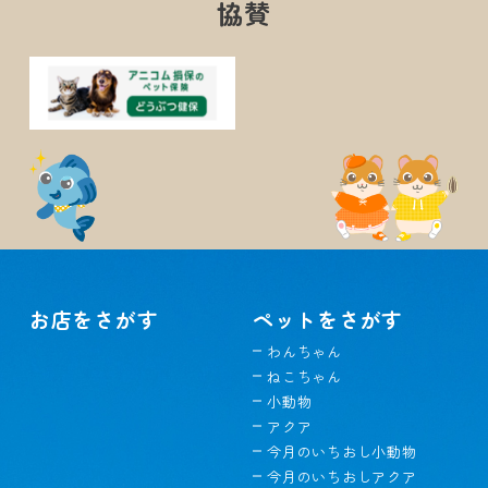
協賛
お店をさがす
ペットをさがす
わんちゃん
ねこちゃん
小動物
アクア
今月のいちおし小動物
今月のいちおしアクア