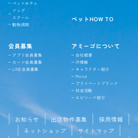
ペットホテル
ドッグ
スクール
ペットHOW TO
動物病院
会員募集
アミーゴについて
アプリ会員募集
会社概要
カード会員募集
IR情報
LINE会員募集
キャラクター紹介
Movie
プライベートブランド
社会活動
エピソード紹介
お知らせ
出店物件募集
採用情報
ネットショップ
サイトマップ