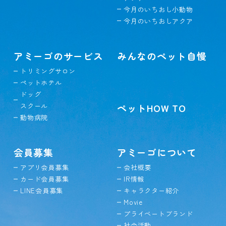
今月のいちおし小動物
今月のいちおしアクア
アミーゴのサービス
みんなのペット自慢
トリミングサロン
ペットホテル
ドッグ
スクール
ペットHOW TO
動物病院
会員募集
アミーゴについて
アプリ会員募集
会社概要
カード会員募集
IR情報
LINE会員募集
キャラクター紹介
Movie
プライベートブランド
社会活動