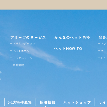
アミーゴのサービス
みんなのペット自慢
会員
トリミングサロン
アプ
ペットHOW TO
ペットホテル
カー
ドッグ
スクール
LI
動物病院
物
ア
せ
出店物件募集
採用情報
ネットショップ
サイ