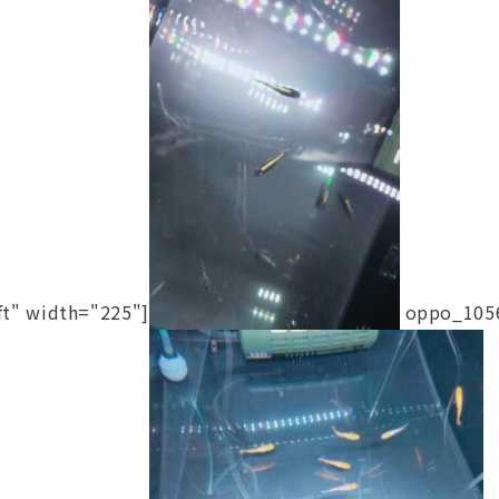
ft" width="225"]
oppo_1056[