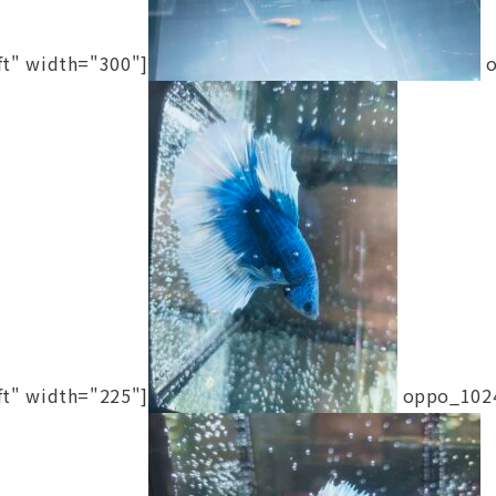
ft" width="300"]
o
ft" width="225"]
oppo_1024[