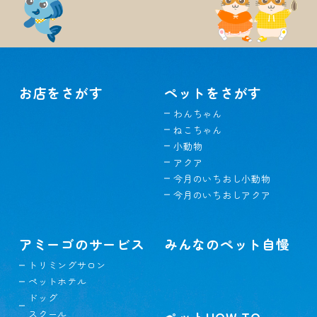
お店をさがす
ペットをさがす
わんちゃん
ねこちゃん
小動物
アクア
今月のいちおし小動物
今月のいちおしアクア
アミーゴのサービス
みんなのペット自慢
トリミングサロン
ペットホテル
ドッグ
スクール
ペットHOW TO