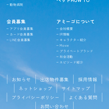
動物病院
会員募集
アミーゴについて
アプリ会員募集
会社概要
カード会員募集
IR情報
LINE会員募集
キャラクター紹介
Movie
プライベートブランド
社会活動
エピソード紹介
お知らせ
出店物件募集
採用情報
ネットショップ
サイトマップ
プライバシーポリシー
よくある質問
お問い合わせ