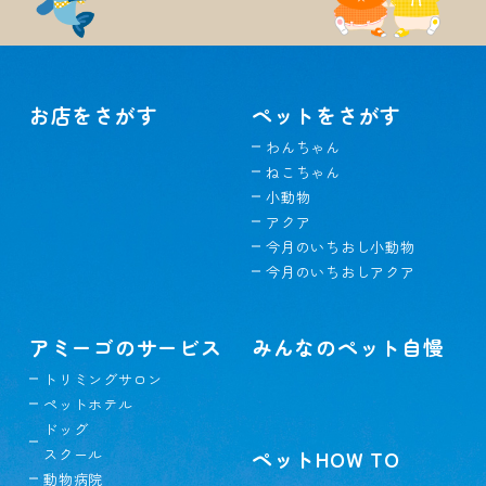
お店をさがす
ペットをさがす
わんちゃん
ねこちゃん
小動物
アクア
今月のいちおし小動物
今月のいちおしアクア
アミーゴのサービス
みんなのペット自慢
トリミングサロン
ペットホテル
ドッグ
スクール
ペットHOW TO
動物病院