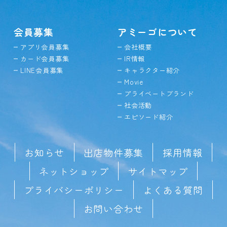
会員募集
アミーゴについて
アプリ会員募集
会社概要
カード会員募集
IR情報
LINE会員募集
キャラクター紹介
Movie
プライベートブランド
社会活動
エピソード紹介
お知らせ
出店物件募集
採用情報
ネットショップ
サイトマップ
プライバシーポリシー
よくある質問
お問い合わせ