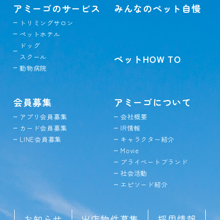
アミーゴのサービス
みんなのペット自慢
トリミングサロン
ペットホテル
ドッグ
スクール
ペットHOW TO
動物病院
会員募集
アミーゴについて
アプリ会員募集
会社概要
カード会員募集
IR情報
LINE会員募集
キャラクター紹介
Movie
プライベートブランド
社会活動
エピソード紹介
お知らせ
出店物件募集
採用情報